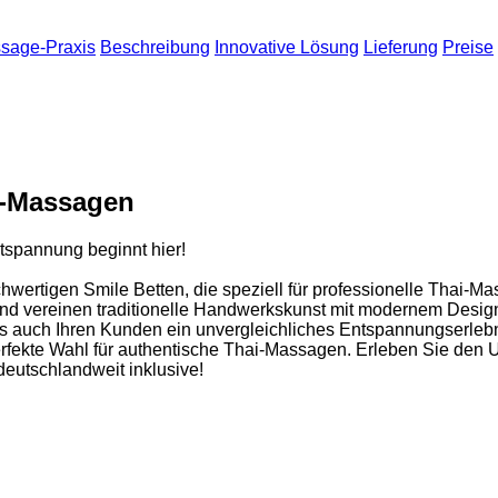
ssage-Praxis
Beschreibung
Innovative Lösung
Lieferung
Preise
i-Massagen
tspannung beginnt hier!
chwertigen Smile Betten, die speziell für professionelle Thai
 und vereinen traditionelle Handwerkskunst mit modernem Design
ls auch Ihren Kunden ein unvergleichliches Entspannungserlebni
rfekte Wahl für authentische Thai-Massagen. Erleben Sie den Un
eutschlandweit inklusive!